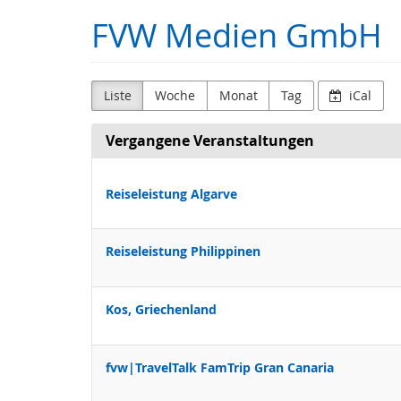
Zum
FVW Medien GmbH
Haupt-
Inhalt
springen
Liste
Woche
Monat
Tag
iCal
Vergangene Veranstaltungen
Reiseleistung Algarve
Reiseleistung Philippinen
Kos, Griechenland
fvw|TravelTalk FamTrip Gran Canaria