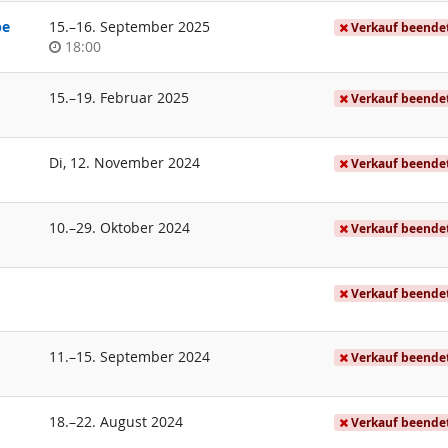
bis
pe
15.
–
16. September 2025
Verkauf beende
Uhrzeit
18:00
bis
15.
–
19. Februar 2025
Verkauf beende
Di, 12. November 2024
Verkauf beende
bis
10.
–
29. Oktober 2024
Verkauf beende
Verkauf beende
bis
11.
–
15. September 2024
Verkauf beende
bis
18.
–
22. August 2024
Verkauf beende