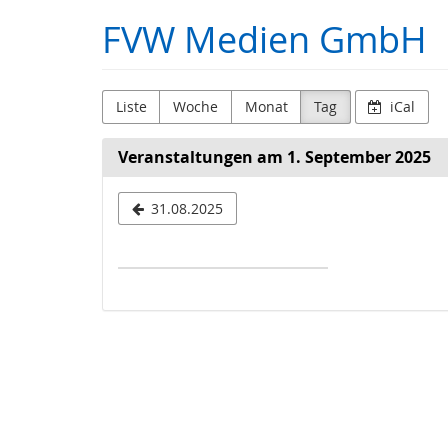
Zum
FVW Medien GmbH
Haupt-
Inhalt
springen
Liste
Woche
Monat
Tag
iCal
Veranstaltungen am 1. September 2025
Datum
31.08.2025
zur
Anzeige
auswählen