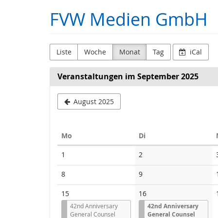
Zum
FVW Medien GmbH
Haupt-
Inhalt
springen
Liste
Woche
Monat
Tag
iCal
Veranstaltungen im September 2025
August 2025
Montag
Dienstag
Mo
Di
Kalender
Keine
Keine
1
2
Veranstaltungen
Veranstaltungen
Keine
Keine
8
9
Veranstaltungen
Veranstaltungen
15
16
42nd Anniversary
42nd Anniversary
General Counsel
General Counsel