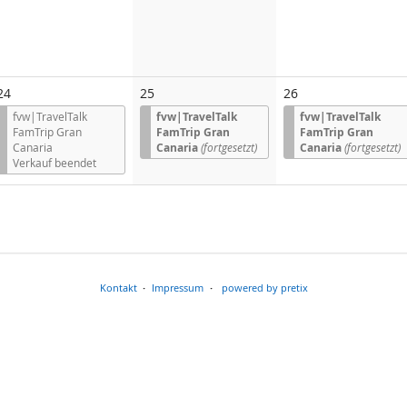
24
25
26
fvw|TravelTalk
fvw|TravelTalk
fvw|TravelTalk
FamTrip Gran
FamTrip Gran
FamTrip Gran
Canaria
Canaria
(fortgesetzt)
Canaria
(fortgesetzt)
Verkauf beendet
Kontakt
Impressum
powered by pretix